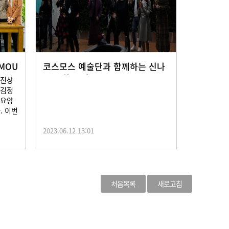
MOU
코스모스 예술단과 함께하는 신나
는 문화 공연
박진상
 김정
일요양
. 이번
2023.06.12 13:01
처음목록
새로고침