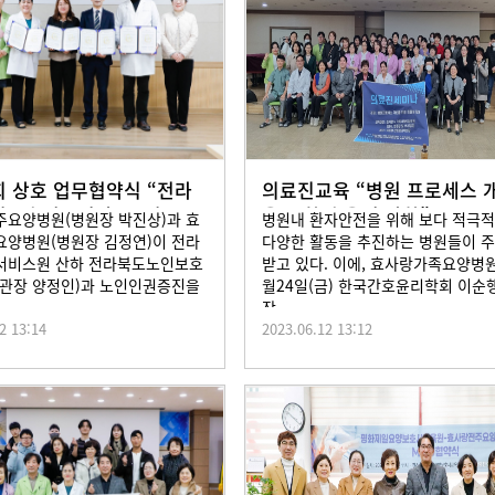
 상호 업무협약식 “전라
의료진교육 “병원 프로세스 
인보호전문기관&노인
을 통한 효율성 강화”
요양병원(병원장 박진상)과 효
병원내 환자안전을 위해 보다 적극
양병원(병원장 김정연)이 전라
다양한 활동을 추진하는 병원들이 
서비스원 산하 전라북도노인보호
받고 있다. 이에, 효사랑가족요양병원
관장 양정인)과 노인인권증진을
월24일(금) 한국간호윤리학회 이순
...
장...
2 13:14
2023.06.12 13:12