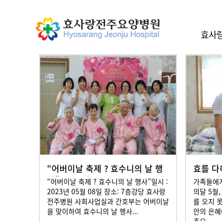
효사랑
“어버이날 축제 ? 효수니의 날 행
효를 다
사” 2023년 05
2023
“어버이날 축제 ? 효수니의 날 행사”일시 :
가족들에게
2023년 05월 08일 장소: 7층강당 효사랑
의달 5월
전주병원 사회사업실과 간호부는 어버이날
를 오지 
을 맞이하여 효수니의 날 행사...
안의 은혜
주요...