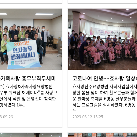
&가족사랑 총무부직무세미
코로나여 안녕~~효사랑 일상
3년4월12일
로~~ “봄 맞이 환우
(수) 효사랑&가족사랑요양병원
효사랑전주요양병원 사회사업실에서
 총무부 워크샵 & 세미나”를 사랑모
창한 봄을 맞이 하여 환우분들과 함
실에서 직원 및 운영진이 참석한
운 한마당 축제를 6병동 환우분들과
행하였다.1부...
하는 프로그램을 실시하였다. 6병동
는...
3 09:26
2023.06.12 13:25