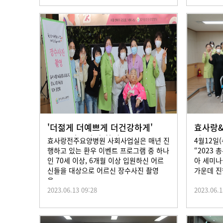
'더젊게 더예쁘게 더건강하게'
효사랑
2023 장수사진 촬영
나 202
효사랑전주요양병원 사회사업실은 매년 진
4월12일
행하고 있는 환우 이벤트 프로그램 중 하나
“2023
인 70세 이상, 6개월 이상 입원하신 어르
아 세미나
신들을 대상으로 어르신 장수사진 촬영
가운데 진
을...
2023.06.13 09:28
2023.06.1