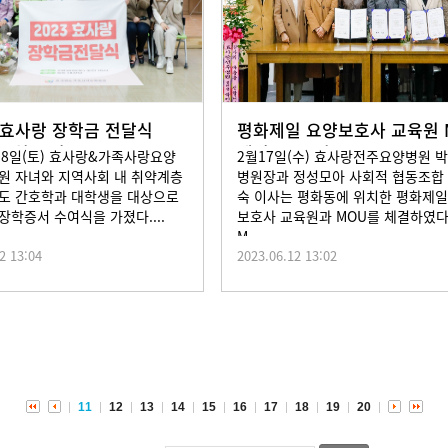
 효사랑 장학금 전달식
평화제일 요양보호사 교육원 
 2월18일
체결 2023년 2
18일(토) 효사랑&가족사랑요양
2월17일(수) 효사랑전주요양병원 
원 자녀와 지역사회 내 취약계층
병원장과 정성모아 사회적 협동조합
도 간호학과 대학생을 대상으로
숙 이사는 평화동에 위치한 평화제
장학증서 수여식을 가졌다....
보호사 교육원과 MOU를 체결하였다
M...
2 13:04
2023.06.12 13:02
11
12
13
14
15
16
17
18
19
20