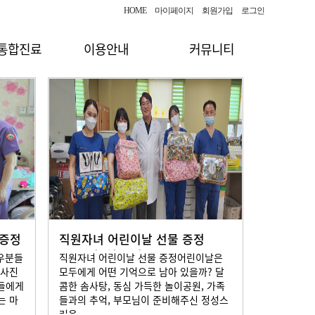
HOME
마이페이지
회원가입
로그인
 통합진료
이용안내
커뮤니티
 증정
직원자녀 어린이날 선물 증정
2023년5월03일
우분들
직원자녀 어린이날 선물 증정어린이날은
수사진
모두에게 어떤 기억으로 남아 있을까? 달
분들에게
콤한 솜사탕, 동심 가득한 놀이공원, 가족
는 마
들과의 추억, 부모님이 준비해주신 정성스
러운...