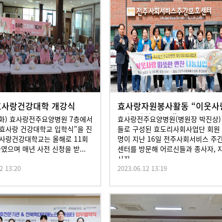
 효사랑건강대학 개강식
효사랑자원봉사활동 “이웃사
년3월14일
뜻한 반찬 나눔 ” 20
(화) 효사랑전주요양병원 7층에서
효사랑전주요양병원(병원장 박진상)
년 효사랑 건강대학교 입학식”을 진
들로 구성된 효도리사회사업단 회원 
사랑건강대학교는 올해로 11회
명이 지난 16일 전주사회서비스 주
하였으며 매년 사전 신청을 받...
센터를 방문해 어르신들과 종사자, 
사자...
2 13:20
2023.06.12 13:19