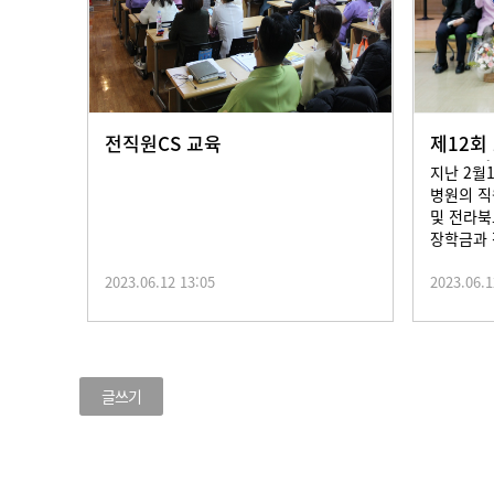
전직원CS 교육
제12회
2023년
지난 2월
병원의 직
및 전라북
장학금과 
2023.06.12 13:05
2023.06.1
글쓰기