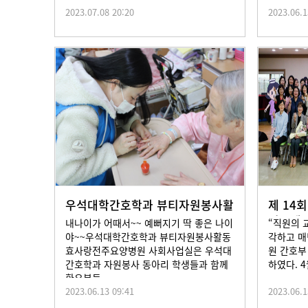
2023.07.08 20:20
2023.06.1
우석대학간호학과 뷰티자원봉사활
제 14
동
직무세미
내나이가 어때서~~ 예뻐지기 딱 좋은 나이
“직원의 
야~~우석대학간호학과 뷰티자원봉사활동
각하고 매
효사랑전주요양병원 사회사업실은 우석대
원 간호부
간호학과 자원봉사 동아리 학생들과 함께
하였다. 4
환우분들...
2023.06.13 09:41
2023.06.1