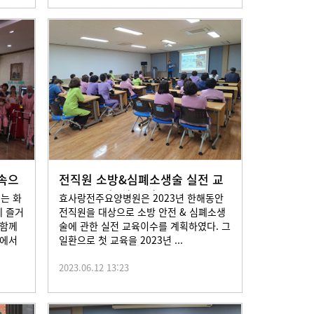
속으
전직원 소방&심폐소생술 실전 교
육 2023년3월24일
는 화
효사랑전주요양병원은 2023년 한해동안
께 즐거
전직원을 대상으로 소방 안전 & 심폐소생
 함께
술에 관한 실전 교육이수를 계획하였다. 그
 에서
일환으로 첫 교육을 2023년 ...
2023.06.12 13:23