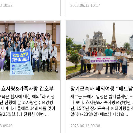
3 10:38
2023.06.13 10:17
회 효사랑&가족사랑 간호부
장기근속자 해외여행 “베트남
나 2023
낭” 2023년4월19
교육은 환자에 대한 예의”라고 생
새로운 곳에서 일정은 짧디짧게만 
년 진행해 온 효사랑전주요양병
나 보다. 효사랑&가족사랑요양병원 
 세미나가 올해로 14회째를 맞이
년, 15주년 장기근속자 해외여행을 
월25일(화)에 진행한 이번 ...
일(수)~23일(일) 베트남 다낭으...
3 09:40
2023.06.13 09:38