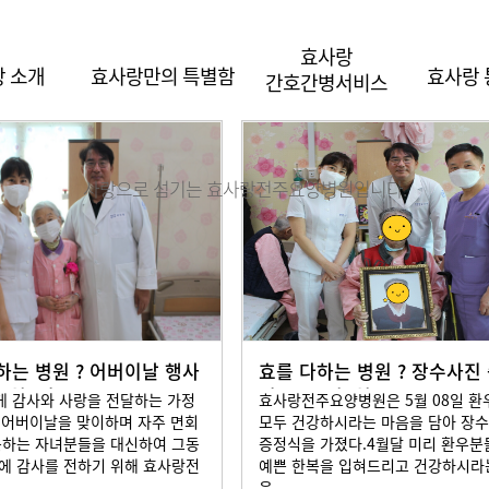
효사랑
 소개
효사랑만의 특별함
효사랑
간호간병서비스
사랑으로 섬기는 효사랑전주요양병원입니다.
하는 병원 ? 어버이날 행사
효를 다하는 병원 ? 장수사진
년5월8일
식 2023년5월8
 감사와 사랑을 전달하는 가정
효사랑전주요양병원은 5월 08일 환
, 어버이날을 맞이하며 자주 면회
모두 건강하시라는 마음을 담아 장
못하는 자녀분들을 대신하여 그동
증정식을 가졌다.4월달 미리 환우
에 감사를 전하기 위해 효사랑전
예쁜 한복을 입혀드리고 건강하시라
음...