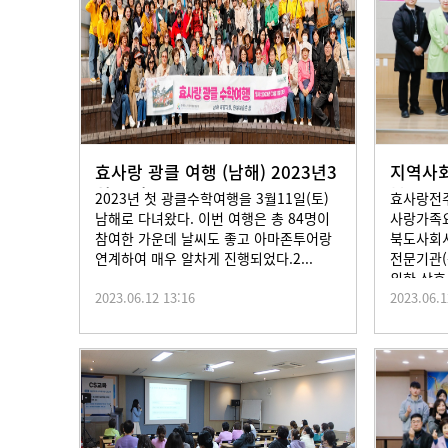
효사랑 광클 여행 (남해) 2023년3
지역사회
월11일
북도노
2023년 첫 광클수학여행을 3월11일(토)
효사랑전주
남해로 다녀왔다. 이번 여행은 총 84명이
사랑가족요
참여한 가운데 날씨도 좋고 아마존투어랑
북도사회
연계하여 매우 알차게 진행되었다.2...
전문기관(
위한 상호 
2023.06.12 13:16
2023.06.1