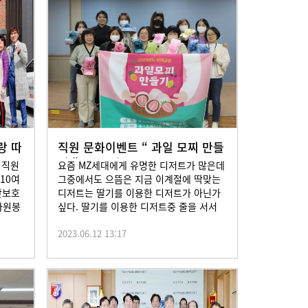
랑 따
직원 문화이벤트 “ 과일 모찌 만들
기 ” 2023년3
 직원
요즘 MZ세대에게 유명한 디저트가 많은데
10여
그중에서도 으뜸은 지금 이계절에 딱맞는
간보호
디저트는 딸기를 이용한 디저트가 아닌가
자원봉
싶다. 딸기를 이용한 디저트중 줄을 서서
...
2023.06.12 13:17