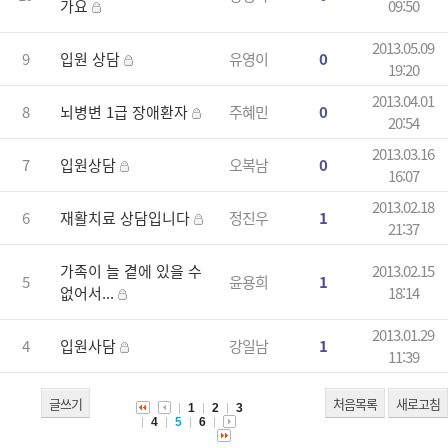
가요
09:50
2013.05.09
9
입원 상담
유영이
0
19:20
2013.04.01
8
뇌병변 1급 장애환자
주혜민
0
20:54
2013.03.16
7
입원상담
오복남
0
16:07
2013.02.18
6
재활치료 상담입니다
정진우
1
21:37
가족이 늘 곁에 있을 수
2013.02.15
5
윤용희
1
없어서...
18:14
2013.01.29
4
입원사담
강일남
1
11:39
글쓰기
처음목록
새로고침
1
2
3
4
5
6