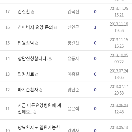
2013.11.25
17
간질환
김국진
0
15:21
2013.11.18
16
친아버지 요양 문의
신연근
1
19:56
2013.11.15
15
입원상담
장길산
0
16:26
2013.10.05
14
상담신청합니다.
윤등자
0
00:22
2013.07.24
13
입원치료
이종길
0
18:05
2013.07.17
12
파킨슨환자
양난순
0
20:58
지금 다른요양병원에 계
2013.06.03
11
윤뮨석
0
신데요..
12:48
당뇨환자도 입원가능한
2013.05.13
10
강영자
0