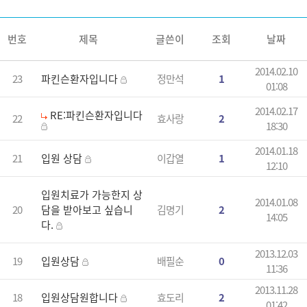
번호
제목
글쓴이
조회
날짜
2014.02.10
23
파킨슨환자입니다
정만석
1
01:08
2014.02.17
RE:파킨슨환자입니다
22
효사랑
2
18:30
2014.01.18
21
입원 상담
이갑열
1
12:10
입원치료가 가능한지 상
2014.01.08
20
담을 받아보고 싶습니
김명기
2
14:05
다.
2013.12.03
19
입원상담
배필순
0
11:36
2013.11.28
18
입원상담원합니다
효도리
2
01:42