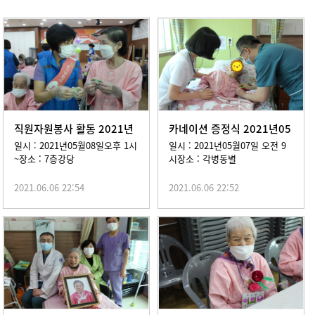
직원자원봉사 활동 2021년
카네이션 증정식 2021년05
05월08일
월07일
일시 : 2021년05월08일오후 1시
일시 : 2021년05월07일 오전 9
~장소 : 7층강당
시장소 : 각병동별
2021.06.06 22:54
2021.06.06 22:52