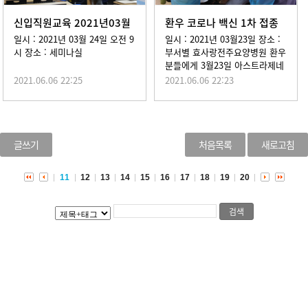
신입직원교육 2021년03월
환우 코로나 백신 1차 접종
24일
2021년03월 23일
일시 : 2021년 03월 24일 오전 9
일시 : 2021년 03월23일 장소 :
시 장소 : 세미나실
부서별 효사랑전주요양병원 환우
분들에게 3월23일 아스트라제네
카 백신 1차 접종을 실시하였다.
2021.06.06 22:25
2021.06.06 22:23
일반적인 백신 접종과 달...
글쓰기
처음목록
새로고침
11
12
13
14
15
16
17
18
19
20