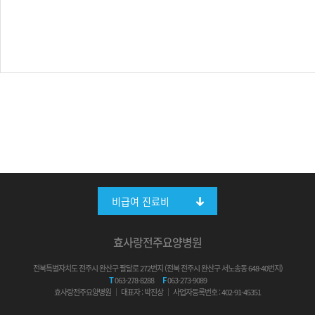
비급여 진료비
효사랑전주요양병원
전북특별자치도 전주시 완산구 팔달로 272번지 (전북 전주시 완산구 서노송동 648-40번지)
T
063-278-8288
F
063-273-9089
효사랑전주요양병원 ｜ 대표자 : 박진상 ｜ 사업자등록번호 : 402-91-45351