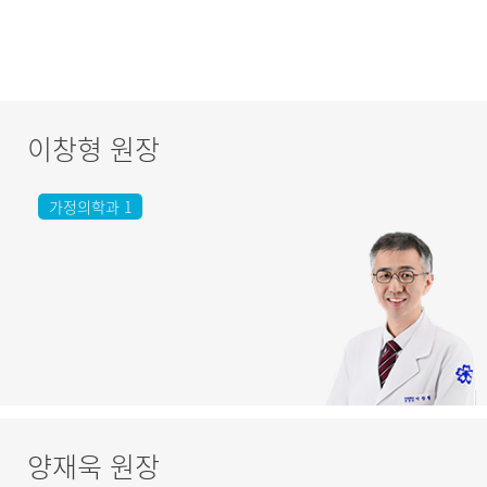
이창형 원장
가정의학과 1
양재욱 원장