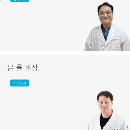
은 율 원장
한방3과